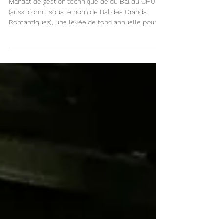
Bal de la Fondation du
CHU de Québec
Mandat de gestion technique de du Bal du CHU
(aussi connu sous le nom de Bal des Grands
Romantiques), une levée de fond annuelle pour le
CHU de Québec. En collaboration avec le
concepteur scénique, Concept LD.